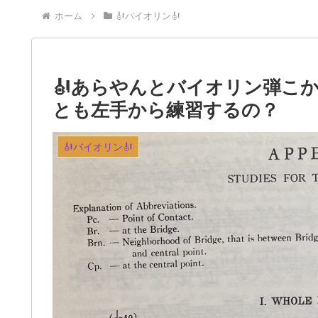
ホーム
🎻バイオリン🎻
🎻あらやんとバイオリン弾こか⑧
とも左手から練習するの？
🎻バイオリン🎻