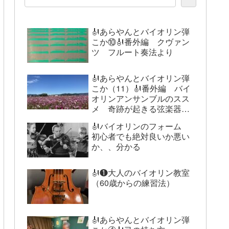
🎻あらやんとバイオリン弾
こか⑩🎻番外編 クヴァン
ツ フルート奏法より
🎻あらやんとバイオリン弾
こか（11）🎻番外編 バイ
オリンアンサンブルのスス
メ 奇跡が起きる弦楽器の
世界
🎻バイオリンのフォーム
初心者でも絶対良いか悪い
か、、分かる
🎻❶大人のバイオリン教室
（60歳からの練習法）
🎻あらやんとバイオリン弾