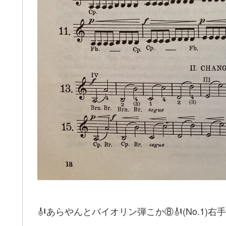
🎻
あらやんとバイオリン弾こか
⑧
🎻
(No.1)
右手