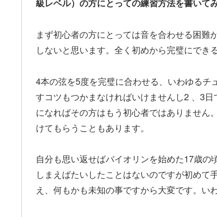
級レベル）の方にとっての練習方法を書いて
まず初心者の方にとっては音を合わせる困難
しないと思います。全く初めから完璧にでき
4
本の弦を
5
度を完璧に合わせる、いわゆるチ
すコツもつかまなければいけませんし
2
、
3
日
になればその方はもう初心者ではありませ
けてもらうこともあります。
自分も思い返せばバイオリンを始めた
17
歳の
しまえばたいしたことはないのですが初めて
え、何もかも未知の事ですから大変です。い