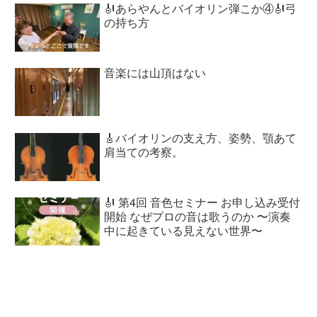
🎻あらやんとバイオリン弾こか④🎻弓
の持ち方
音楽には山頂はない
🎸バイオリンの支え方、姿勢、顎あて
肩当ての考察。
🎻 第4回 音色セミナー お申し込み受付
開始 なぜプロの音は歌うのか 〜演奏
中に起きている見えない世界〜