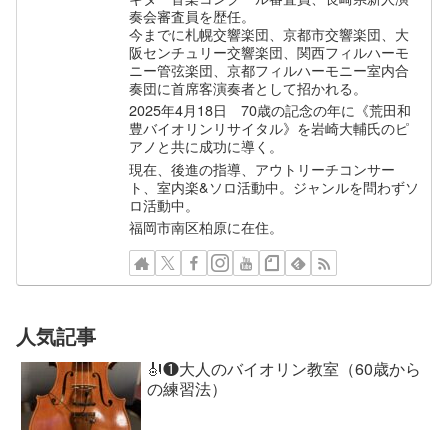
奏会審査員を歴任。
今までに札幌交響楽団、京都市交響楽団、大
阪センチュリー交響楽団、関西フィルハーモ
ニー管弦楽団、京都フィルハーモニー室内合
奏団に首席客演奏者として招かれる。
2025年4月18日 70歳の記念の年に《荒田和
豊バイオリンリサイタル》を岩崎大輔氏のピ
アノと共に成功に導く。
現在、後進の指導、アウトリーチコンサー
ト、室内楽&ソロ活動中。ジャンルを問わずソ
ロ活動中。
福岡市南区柏原に在住。
人気記事
🎻❶大人のバイオリン教室（60歳から
の練習法）