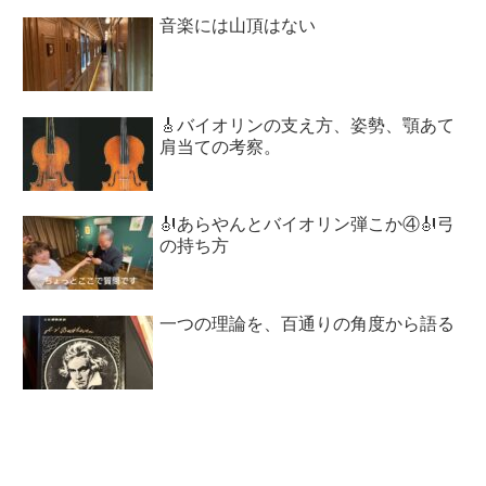
音楽には山頂はない
🎸バイオリンの支え方、姿勢、顎あて
肩当ての考察。
🎻あらやんとバイオリン弾こか④🎻弓
の持ち方
一つの理論を、百通りの角度から語る