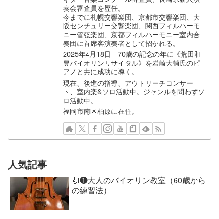
奏会審査員を歴任。
今までに札幌交響楽団、京都市交響楽団、大
阪センチュリー交響楽団、関西フィルハーモ
ニー管弦楽団、京都フィルハーモニー室内合
奏団に首席客演奏者として招かれる。
2025年4月18日 70歳の記念の年に《荒田和
豊バイオリンリサイタル》を岩崎大輔氏のピ
アノと共に成功に導く。
現在、後進の指導、アウトリーチコンサー
ト、室内楽&ソロ活動中。ジャンルを問わずソ
ロ活動中。
福岡市南区柏原に在住。
人気記事
🎻❶大人のバイオリン教室（60歳から
の練習法）