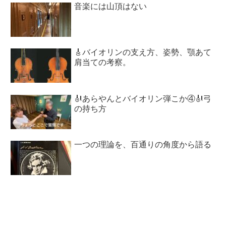
音楽には山頂はない
🎸バイオリンの支え方、姿勢、顎あて
肩当ての考察。
🎻あらやんとバイオリン弾こか④🎻弓
の持ち方
一つの理論を、百通りの角度から語る