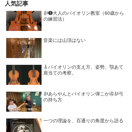
人気記事
🎻❶大人のバイオリン教室（60歳から
の練習法）
音楽には山頂はない
🎸バイオリンの支え方、姿勢、顎あて
肩当ての考察。
🎻あらやんとバイオリン弾こか④🎻弓
の持ち方
一つの理論を、百通りの角度から語る