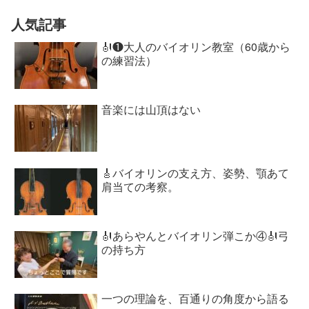
人気記事
🎻❶大人のバイオリン教室（60歳から
の練習法）
音楽には山頂はない
🎸バイオリンの支え方、姿勢、顎あて
肩当ての考察。
🎻あらやんとバイオリン弾こか④🎻弓
の持ち方
一つの理論を、百通りの角度から語る