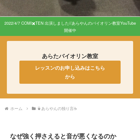
2022/4/7 COMI✖️TEN 出演しました//あらやんのバイオリン教室YouTube
開催中
あらたバイオリン教室
レッスンのお申し込みはこちら
から
ホーム
🍵あらやんの独り言☕️
なぜ強く押さえると音が悪くなるのか