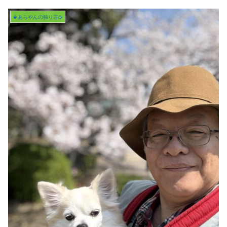
🍵あらやんの独り言☕️