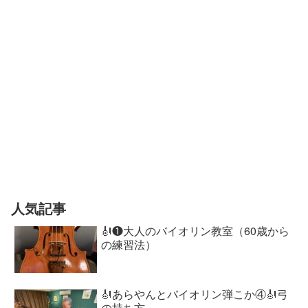
人気記事
🎻❶大人のバイオリン教室（60歳から
の練習法）
🎻あらやんとバイオリン弾こか④🎻弓
の持ち方