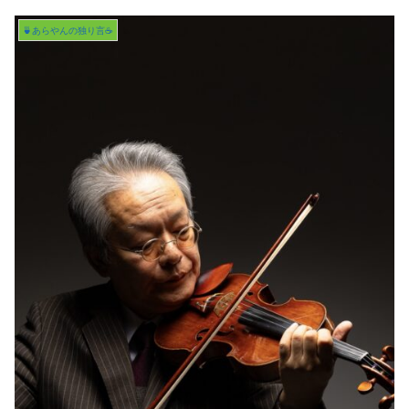
🍵あらやんの独り言☕️