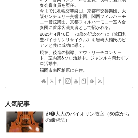
奏会審査員を歴任。
今までに札幌交響楽団、京都市交響楽団、大
阪センチュリー交響楽団、関西フィルハーモ
ニー管弦楽団、京都フィルハーモニー室内合
奏団に首席客演奏者として招かれる。
2025年4月18日 70歳の記念の年に《荒田和
豊バイオリンリサイタル》を岩崎大輔氏のピ
アノと共に成功に導く。
現在、後進の指導、アウトリーチコンサー
ト、室内楽&ソロ活動中。ジャンルを問わずソ
ロ活動中。
福岡市南区柏原に在住。
人気記事
🎻❶大人のバイオリン教室（60歳から
の練習法）