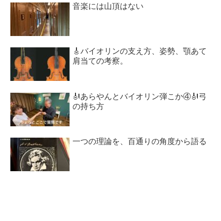
音楽には山頂はない
🎸バイオリンの支え方、姿勢、顎あて
肩当ての考察。
🎻あらやんとバイオリン弾こか④🎻弓
の持ち方
一つの理論を、百通りの角度から語る